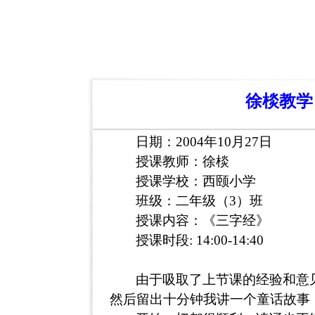
徐棪教学日
日期：
2004
年
10
月
27
日
授课教师：徐
棪
授课学校：西颐小学
班级：二年级（
3
）班
授课内容：《三字经》
授课时段
: 14:00-14:40
由于吸取了上节课的经验和意
然后留出十分钟我讲一个童话故事